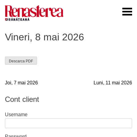
Skip
to
content
Renasterea Banateana
Ziarul tiparit, in format online
Vineri, 8 mai 2026
Descarca PDF
Navigare
Joi, 7 mai 2026
Luni, 11 mai 2026
în
Cont client
articole
Username
Password