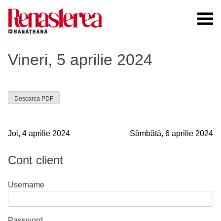
Skip
to
content
Renasterea Banateana
Ziarul tiparit, in format online
Vineri, 5 aprilie 2024
Descarca PDF
Navigare
Joi, 4 aprilie 2024
Sâmbătă, 6 aprilie 2024
în
Cont client
articole
Username
Password