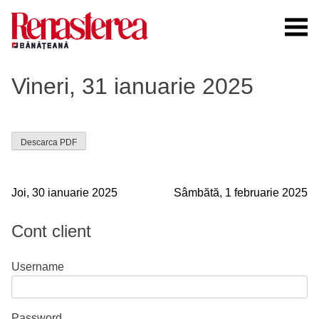
Skip
to
content
Renasterea Banateana
Ziarul tiparit, in format online
Vineri, 31 ianuarie 2025
Descarca PDF
Navigare
Joi, 30 ianuarie 2025
Sâmbătă, 1 februarie 2025
în
Cont client
articole
Username
Password