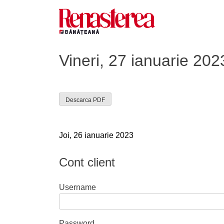
Skip
to
content
Renasterea Banateana
Ziarul tiparit, in format online
Vineri, 27 ianuarie 202
Descarca PDF
Navigare
Joi, 26 ianuarie 2023
în
Cont client
articole
Username
Password