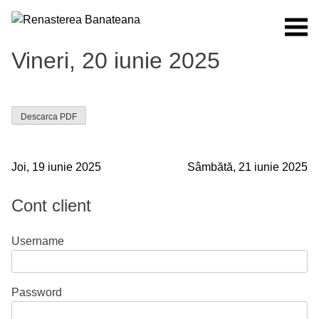
Skip
to
content
Renasterea Banateana
Ziarul tiparit, in format online
Vineri, 20 iunie 2025
Descarca PDF
Navigare
Joi, 19 iunie 2025
Sâmbătă, 21 iunie 2025
în
Cont client
articole
Username
Password