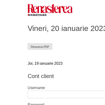
Skip
to
content
Renasterea Banateana
Ziarul tiparit, in format online
Vineri, 20 ianuarie 202
Descarca PDF
Navigare
Joi, 19 ianuarie 2023
în
Cont client
articole
Username
Password