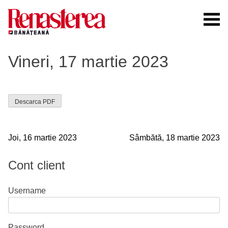
Skip
to
content
Renasterea Banateana
Ziarul tiparit, in format online
Vineri, 17 martie 2023
Descarca PDF
Navigare
Joi, 16 martie 2023
Sâmbătă, 18 martie 2023
în
Cont client
articole
Username
Password