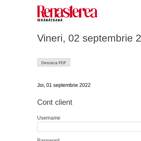
Skip
to
content
Renasterea Banateana
Ziarul tiparit, in format online
Vineri, 02 septembrie 
Descarca PDF
Navigare
Joi, 01 septembrie 2022
în
Cont client
articole
Username
Password