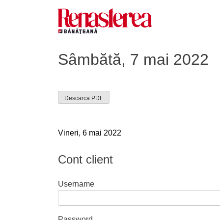
Skip
to
content
Renasterea Banateana
Ziarul tiparit, in format online
Sâmbătă, 7 mai 2022
Descarca PDF
Navigare
Vineri, 6 mai 2022
în
Cont client
articole
Username
Password