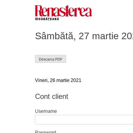
Skip
to
content
Renasterea Banateana
Ziarul tiparit, in format online
Sâmbătă, 27 martie 2
Descarca PDF
Navigare
Vineri, 26 martie 2021
în
Cont client
articole
Username
Password