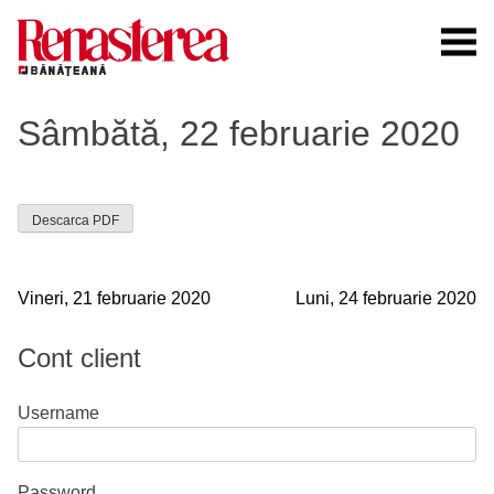
Skip
to
content
Renasterea Banateana
Ziarul tiparit, in format online
Sâmbătă, 22 februarie 2020
Descarca PDF
Navigare
Vineri, 21 februarie 2020
Luni, 24 februarie 2020
în
Cont client
articole
Username
Password