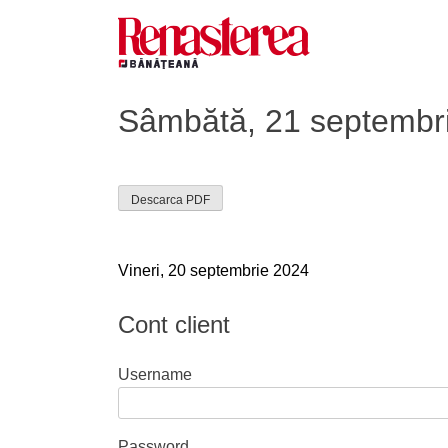
Skip
to
content
Renasterea Banateana
Ziarul tiparit, in format online
Sâmbătă, 21 septembr
Descarca PDF
Navigare
Vineri, 20 septembrie 2024
în
Cont client
articole
Username
Password