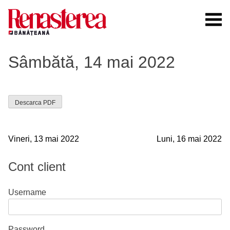
Skip
to
content
Renasterea Banateana
Ziarul tiparit, in format online
Sâmbătă, 14 mai 2022
Descarca PDF
Navigare
Vineri, 13 mai 2022
Luni, 16 mai 2022
în
Cont client
articole
Username
Password