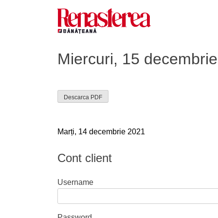
Skip
to
content
Renasterea Banateana
Ziarul tiparit, in format online
Miercuri, 15 decembri
Descarca PDF
Navigare
Marți, 14 decembrie 2021
în
Cont client
articole
Username
Password