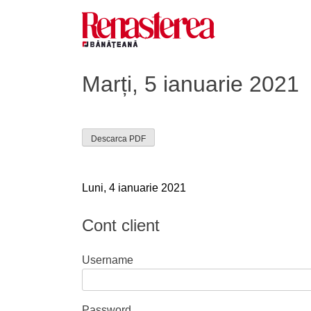
Skip
to
content
Renasterea Banateana
Ziarul tiparit, in format online
Marți, 5 ianuarie 2021
Descarca PDF
Navigare
Luni, 4 ianuarie 2021
în
Cont client
articole
Username
Password