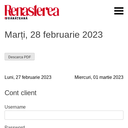
Skip
to
content
Renasterea Banateana
Ziarul tiparit, in format online
Marți, 28 februarie 2023
Descarca PDF
Navigare
Luni, 27 februarie 2023
Miercuri, 01 martie 2023
în
Cont client
articole
Username
Password