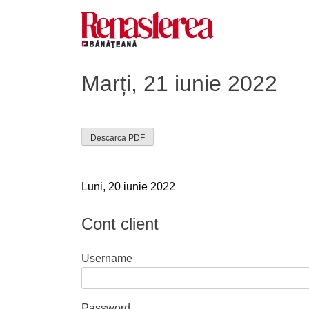
Skip
to
content
Renasterea Banateana
Ziarul tiparit, in format online
Marți, 21 iunie 2022
Descarca PDF
Navigare
Luni, 20 iunie 2022
în
Cont client
articole
Username
Password