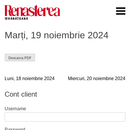
Skip
to
content
Renasterea Banateana
Ziarul tiparit, in format online
Marți, 19 noiembrie 2024
Descarca PDF
Navigare
Luni, 18 noiembrie 2024
Miercuri, 20 noiembrie 2024
în
Cont client
articole
Username
Password