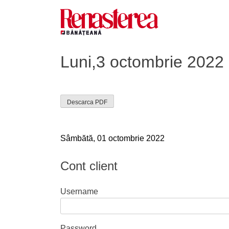
Skip
to
content
Renasterea Banateana
Ziarul tiparit, in format online
Luni,3 octombrie 2022
Descarca PDF
Navigare
Sâmbătă, 01 octombrie 2022
în
Cont client
articole
Username
Password