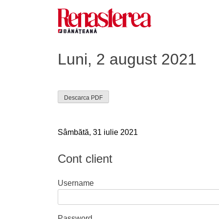
Skip
to
content
Renasterea Banateana
Ziarul tiparit, in format online
Luni, 2 august 2021
Descarca PDF
Navigare
Sâmbătă, 31 iulie 2021
în
Cont client
articole
Username
Password