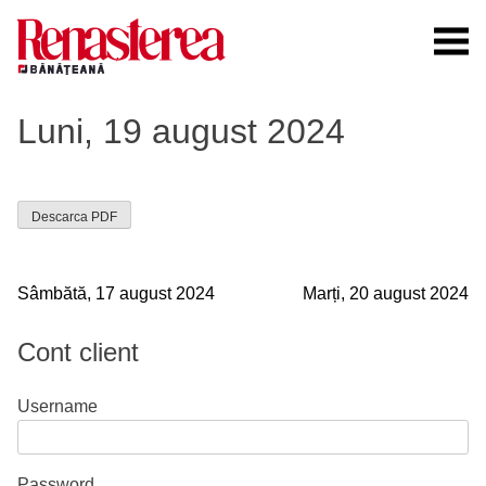
Skip
to
content
Renasterea Banateana
Ziarul tiparit, in format online
Luni, 19 august 2024
Descarca PDF
Navigare
Sâmbătă, 17 august 2024
Marți, 20 august 2024
în
Cont client
articole
Username
Password