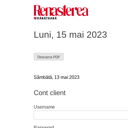
Skip
to
content
Renasterea Banateana
Ziarul tiparit, in format online
Luni, 15 mai 2023
Descarca PDF
Navigare
Sâmbătă, 13 mai 2023
în
Cont client
articole
Username
Password