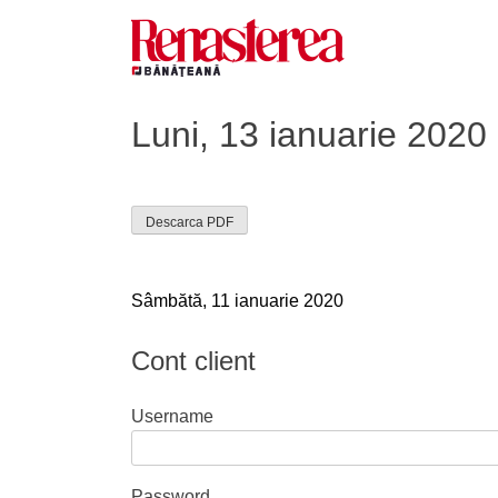
Skip
to
content
Renasterea Banateana
Ziarul tiparit, in format online
Luni, 13 ianuarie 2020
Descarca PDF
Navigare
Sâmbătă, 11 ianuarie 2020
în
Cont client
articole
Username
Password