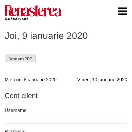
Skip
to
content
Renasterea Banateana
Ziarul tiparit, in format online
Joi, 9 ianuarie 2020
Descarca PDF
Navigare
Miercuri, 8 ianuarie 2020
Vineri, 10 ianuarie 2020
în
Cont client
articole
Username
Password