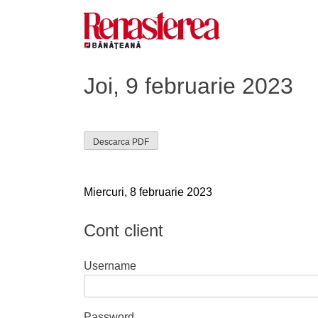
Skip
to
content
Renasterea Banateana
Ziarul tiparit, in format online
Joi, 9 februarie 2023
Descarca PDF
Navigare
Miercuri, 8 februarie 2023
în
Cont client
articole
Username
Password