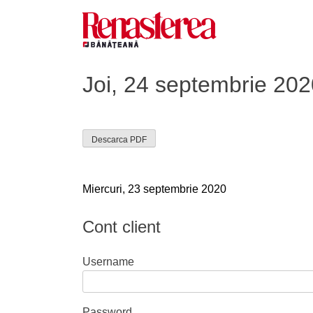
Skip
to
content
Renasterea Banateana
Ziarul tiparit, in format online
Joi, 24 septembrie 202
Descarca PDF
Navigare
Miercuri, 23 septembrie 2020
în
Cont client
articole
Username
Password