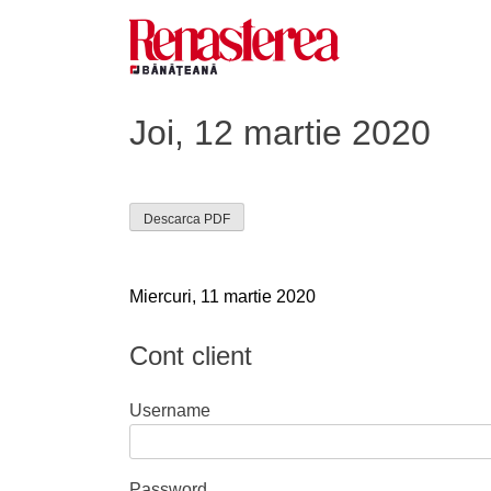
Skip
to
content
Renasterea Banateana
Ziarul tiparit, in format online
Joi, 12 martie 2020
Descarca PDF
Navigare
Miercuri, 11 martie 2020
în
Cont client
articole
Username
Password